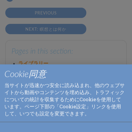
PREVIOUS
NEXT: 瞑想とは何か
Pages in this section:
ライブラリー
Cookie同意
ビデオ
本
当サイトが迅速かつ安全に読み込まれ、他のウェブサ
イトから動画やコンテンツを埋め込み、トラフィック
詩
についての統計を収集するためにCookieを使用して
講義
います。ページ下部の「Cookie設定」リンクを使用
音楽の録音
して、いつでも設定を変更できます。
リンク