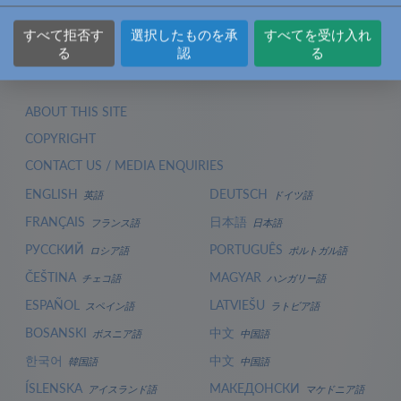
すべて拒否す
選択したものを承
すべてを受け入れ
る
認
る
ABOUT THIS SITE
COPYRIGHT
CONTACT US / MEDIA ENQUIRIES
ENGLISH
DEUTSCH
英語
ドイツ語
FRANÇAIS
日本語
フランス語
日本語
РУССКИЙ
PORTUGUÊS
ロシア語
ポルトガル語
ČEŠTINA
MAGYAR
チェコ語
ハンガリー語
ESPAÑOL
LATVIEŠU
スペイン語
ラトビア語
BOSANSKI
中文
ボスニア語
中国語
한국어
中文
韓国語
中国語
ÍSLENSKA
МАКЕДОНСКИ
アイスランド語
マケドニア語