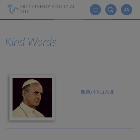
SRI CHINMOY'S OFFICIAL
JA
SITE
Kind Words
教皇パウロ六世