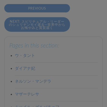
PREVIOUS
NEXT: スピリチュアル・リーダー
のシュリチンモイ逝去―世界中から
お悔やみと賞賛届く
Pages in this section:
ウ・タント
ダイアナ妃
ネルソン・マンデラ
マザーテレサ
ミハイル・ゴルバチョフ