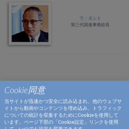
ウ・タント
第三代国連事務総長
Cookie同意
マザー・テレサ
当サイトが迅速かつ安全に読み込まれ、他のウェブサ
神の愛の宣教師会創設者
イトから動画やコンテンツを埋め込み、トラフィック
ノーベル平和賞受賞者 (1979)
についての統計を収集するためにCookieを使用して
います。ページ下部の「Cookie設定」リンクを使用
して、いつでも設定を変更できます。