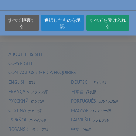
リンク
すべて拒否す
選択したものを承
すべてを受け入れ
る
認
る
ABOUT THIS SITE
COPYRIGHT
CONTACT US / MEDIA ENQUIRIES
ENGLISH
DEUTSCH
英語
ドイツ語
FRANÇAIS
日本語
フランス語
日本語
РУССКИЙ
PORTUGUÊS
ロシア語
ポルトガル語
ČEŠTINA
MAGYAR
チェコ語
ハンガリー語
ESPAÑOL
LATVIEŠU
スペイン語
ラトビア語
BOSANSKI
中文
ボスニア語
中国語