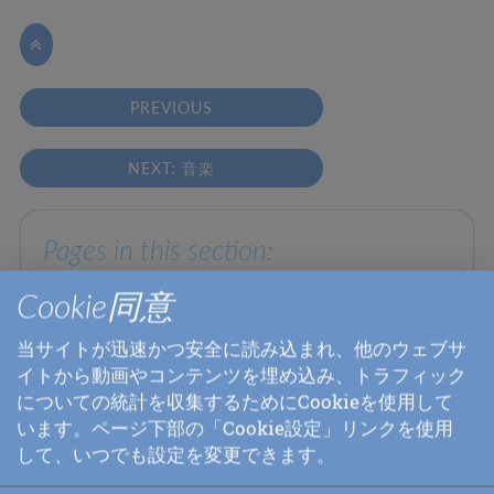

PREVIOUS
NEXT: 音楽
Pages in this section:
Cookie同意
ライブラリー
ビデオ
当サイトが迅速かつ安全に読み込まれ、他のウェブサ
本
イトから動画やコンテンツを埋め込み、トラフィック
についての統計を収集するためにCookieを使用して
詩
います。ページ下部の「Cookie設定」リンクを使用
講義
して、いつでも設定を変更できます。
音楽の録音