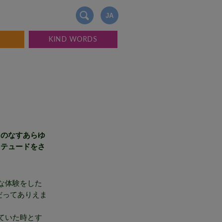
JA
KIND WORDS
ちのなすあらゆ
ィテュードをさ
な体験をした
だってありえま
ていた時とす