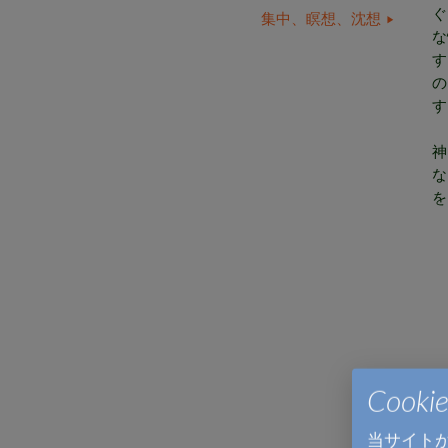
ぐ
集中、瞑想、沈想
な
す
の
す
あ
神
な
を
Cook
当サイト