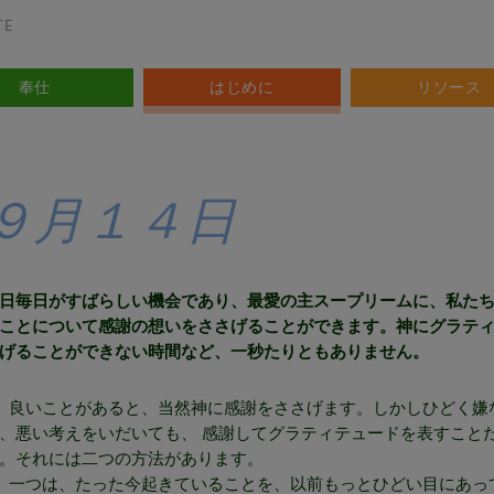
TE
奉仕
はじめに
リソース
９月１４日
日毎日がすばらしい機会であり、最愛の主スープリームに、私た
ことについて感謝の想いをささげることができます。神にグラテ
げることができない時間など、一秒たりともありません。
良いことがあると、当然神に感謝をささげます。しかしひどく嫌
、悪い考えをいだいても、 感謝してグラティテュードを表すこと
。それには二つの方法があります。
つは、たった今起きていることを、以前もっとひどい目にあっ