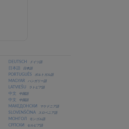
DEUTSCH
ドイツ語
日本語
日本語
PORTUGUÊS
ポルトガル語
MAGYAR
ハンガリー語
LATVIEŠU
ラトビア語
中文
中国語
中文
中国語
МАКЕДОНСКИ
マケドニア語
SLOVENŠČINA
スロベニア語
МОНГОЛ
モンゴル語
СРПСКИ
セルビア語