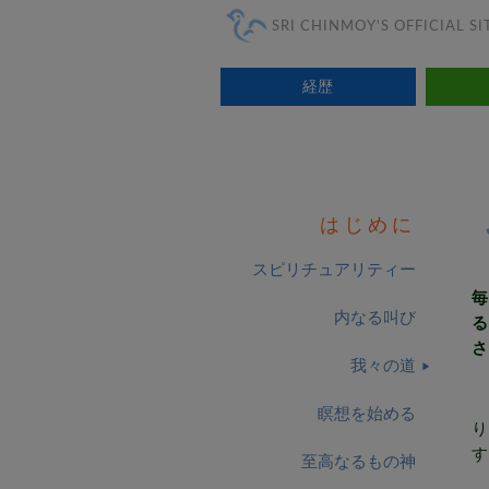
SRI CHINMOY'S OFFICIAL SI
経歴
はじめに
スピリチュアリティー
毎
内なる叫び
る
さ
我々の道
瞑想を始める
り
す
至高なるもの神
一