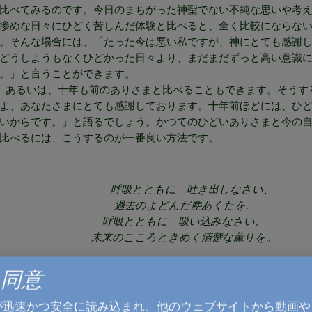
比べてみるのです。今日のまちがった神聖でない不純な思いや考
惨めな日々にひどく苦しんだ体験と比べると、全く比較にならな
。そんな場合には、「たった今は悪い私ですが、神にとても感謝し
どうしようもなくひどかった日々より、まだまだずっと高い意識
。」と言うことができます。
るいは、十年も前のありさまと比べることもできます。そうす
よ、あなたさまにとても感謝しております。十年前ほどには、ひ
いからです。」と語るでしょう。かつてのひどいありさまと今の
比べるには、こうするのが一番良い方法です。
呼吸とともに 吐き出しなさい、
過去のよどんだ塵あくたを。
呼吸とともに 吸い込みなさい、
未来のこころときめく清楚な薫りを。
ie同意

PREVIOUS
NEXT: ９月１５日
が迅速かつ安全に読み込まれ、他のウェブサイトから動画や