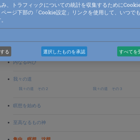
み、トラフィックについての統計を収集するためにCooki
ページ下部の「Cookie設定」リンクを使用して、いつで
す。
Pages in this section:
スピリチュアリティー
する
選択したものを承認
すべてを
内なる叫び
我々の道
我々の道 その２
我々の道 その３
瞑想を始める
至高なるもの神
集中、瞑想、沈想