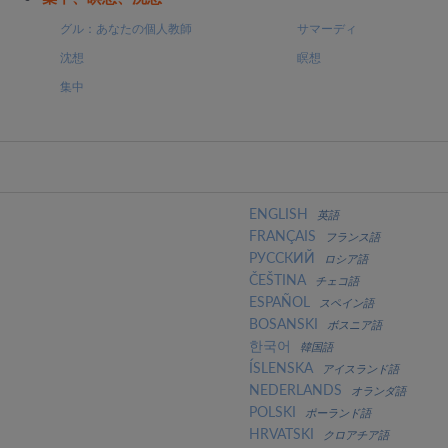
グル：あなたの個人教師
サマーディ
沈想
瞑想
集中
ENGLISH
英語
FRANÇAIS
フランス語
РУССКИЙ
ロシア語
ČEŠTINA
チェコ語
ESPAÑOL
スペイン語
BOSANSKI
ボスニア語
한국어
韓国語
ÍSLENSKA
アイスランド語
NEDERLANDS
オランダ語
POLSKI
ポーランド語
HRVATSKI
クロアチア語