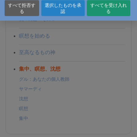
すべて拒否す
選択したものを承
すべてを受け入れ
我々の道 その２
る
認
る
我々の道 その３
瞑想を始める
至高なるもの神
集中、瞑想、沈想
グル：あなたの個人教師
サマーディ
沈想
瞑想
集中