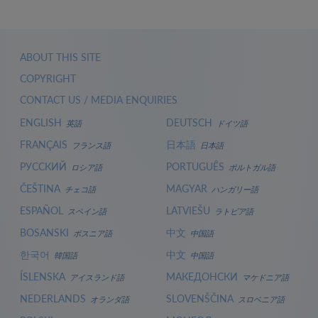
ABOUT THIS SITE
COPYRIGHT
CONTACT US / MEDIA ENQUIRIES
ENGLISH
DEUTSCH
英語
ドイツ語
FRANÇAIS
日本語
フランス語
日本語
РУССКИЙ
PORTUGUÊS
ロシア語
ポルトガル語
ČEŠTINA
MAGYAR
チェコ語
ハンガリー語
ESPAÑOL
LATVIEŠU
スペイン語
ラトビア語
BOSANSKI
中文
ボスニア語
中国語
한국어
中文
韓国語
中国語
ÍSLENSKA
МАКЕДОНСКИ
アイスランド語
マケドニア語
NEDERLANDS
SLOVENŠČINA
オランダ語
スロベニア語