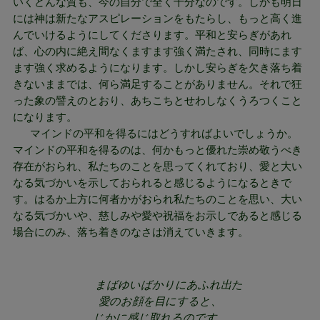
いくどんな質も、今の自分で全く十分なのです。しかも明日
には神は新たなアスピレーションをもたらし、もっと高く進
んでいけるようにしてくださります。平和と安らぎがあれ
ば、心の内に絶え間なくますます強く満たされ、同時にます
ます強く求めるようになります。しかし安らぎを欠き落ち着
きないままでは、何ら満足することがありません。それで狂
った象の譬えのとおり、あちこちとせわしなくうろつくこと
になります。
マインドの平和を得るにはどうすればよいでしょうか。
マインドの平和を得るのは、何かもっと優れた崇め敬うべき
存在がおられ、私たちのことを思ってくれており、愛と大い
なる気づかいを示しておられると感じるようになるときで
す。はるか上方に何者かがおられ私たちのことを思い、大い
なる気づかいや、慈しみや愛や祝福をお示しであると感じる
場合にのみ、落ち着きのなさは消えていきます。
まばゆいばかりにあふれ出た
愛のお顔を目にすると、
じかに感じ取れるのです、