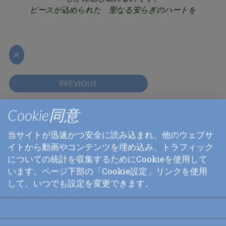
ピースが込められた 聖なる安らぎのハートを

PREVIOUS
Cookie同意
NEXT: ５月２日
当サイトが迅速かつ安全に読み込まれ、他のウェブサ
Pages in this section:
イトから動画やコンテンツを埋め込み、トラフィック
についての統計を収集するためにCookieを使用して
スピリチュアリティー
います。ページ下部の「Cookie設定」リンクを使用
して、いつでも設定を変更できます。
内なる叫び
我々の道